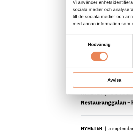
Vi använder enhetsidentifierar
sociala medier och analysera 
till de sociala medier och a
NYHETER
|
13 februari
med annan information som du 
Fuldans på Cirkus p
Samtyckesval
Nödvändig
NYHETER
|
12 augusti 
Pop House Sweden 
Avvisa
NYHETER
|
23 oktober 
Restauranggalan – 
NYHETER
|
5 septembe