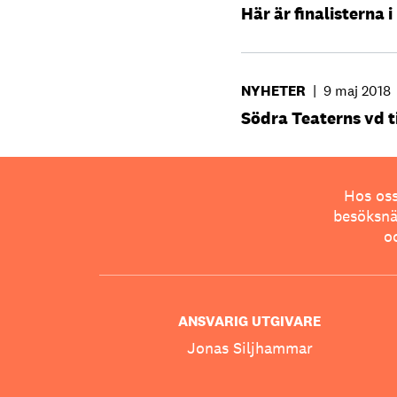
Här är finalisterna
NYHETER
|
9 maj 2018
Södra Teaterns vd ti
Hos oss
besöksnär
o
ANSVARIG UTGIVARE
Jonas Siljhammar