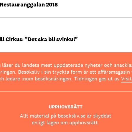
 i Restauranggalan 2018
ll Cirkus: ”Det ska bli svinkul”
 läser du landets mest uppdaterade nyheter och snackis
ingen. Besöksliv i sin tryckta form är ett affärsmagasin 
ch ledare inom besöksnäringen. Tidningen ges ut av
Visi
UPPHOVSRÄTT
Allt material på besoksliv.se är skyddat
enligt lagen om upphovsrätt.