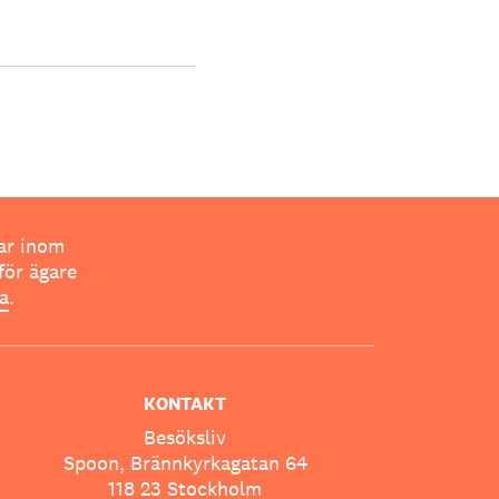
ar inom
för ägare
ta
.
KONTAKT
Besöksliv
Spoon, Brännkyrkagatan 64
118 23 Stockholm