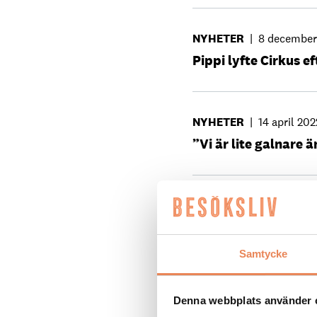
NYHETER
|
8 december
Pippi lyfte Cirkus 
NYHETER
|
14 april 202
”Vi är lite galnare ä
REPORTAGE
|
19 februa
Beredskapsläge på 
Samtycke
NYHETER
|
15 septemb
Denna webbplats använder 
”Viktig symbolhand