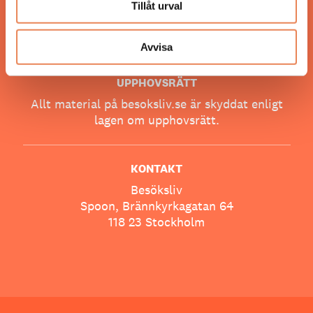
Tillåt urval
ANSVARIG UTGIVARE
Jonas Siljhammar
Avvisa
UPPHOVSRÄTT
Allt material på besoksliv.se är skyddat enligt
lagen om upphovsrätt.
KONTAKT
Besöksliv
Spoon, Brännkyrkagatan 64
118 23 Stockholm