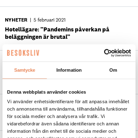
NYHETER
|
5 februari 2021
Hotellägare: ”Pandemins påverkan på
beläggningen är brutal”
NYHETER
|
16 september 2020
Samtycke
Information
Om
Campingarna tappade en fjärdedel av
gästerna i sommar
Denna webbplats använder cookies
Vi använder enhetsidentifierare för att anpassa innehållet
NYHETER
|
6 februari 2020
och annonserna till användarna, tillhandahålla funktioner
Svensk turism fortsätter att öka
för sociala medier och analysera vår trafik. Vi
vidarebefordrar även sådana identifierare och annan
information från din enhet till de sociala medier och