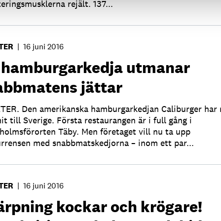
teringsmusklerna rejält. 137...
TER
|
16 juni 2016
 hamburgarkedja utmanar
abbmatens jättar
ER. Den amerikanska hamburgarkedjan Caliburger har 
t till Sverige. Första restaurangen är i full gång i
holmsförorten Täby. Men företaget vill nu ta upp
rrensen med snabbmatskedjorna – inom ett par...
TER
|
16 juni 2016
ärpning kockar och krögare!