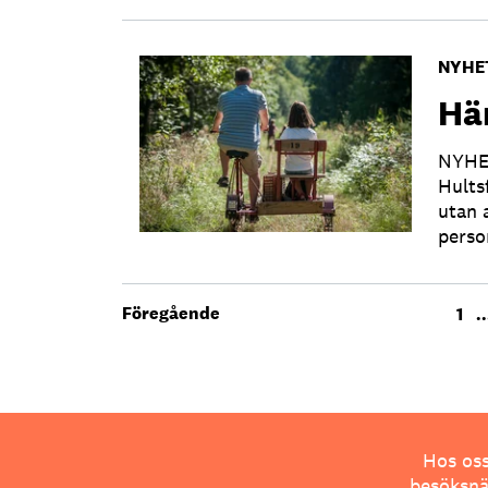
NYHE
Här
NYHET
Hults
utan 
perso
Föregående
1
..
Hos oss
besöksnär