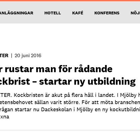
ANLÄGGNINGAR
HOTELL
KAFÉ
KONFERENS
NÖJ
TER
|
20 juni 2016
r rustar man för rådande
kbrist – startar ny utbildning
ER. Kockbristen är akut på flera håll i landet. I Mjölby 
tensbehovet sällan varit större. För att möta bransche
frågan startar nu Dackeskolan i Mjölby en ny kockutbildn
uxna