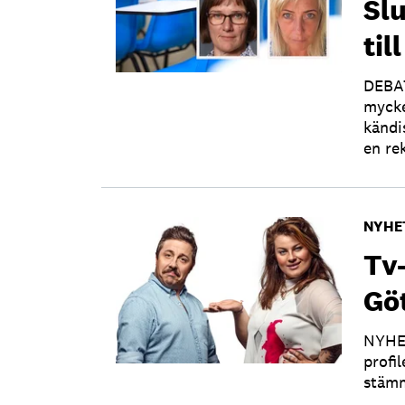
Slu
til
DEBAT
mycke
kändi
en re
NYHE
Tv-
Göt
NYHET
profi
stämm