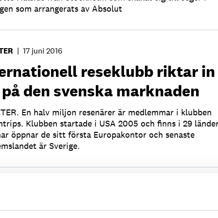
ngen som arrangerats av Absolut
TER
|
17 juni 2016
ernationell reseklubb riktar in
g på den svenska marknaden
ER. En halv miljon resenärer är medlemmar i klubben
trips. Klubben startade i USA 2005 och finns i 29 länder
r öppnar de sitt första Europakontor och senaste
mslandet är Sverige.
TER
|
17 juni 2016
istföretagarna jublar ‒