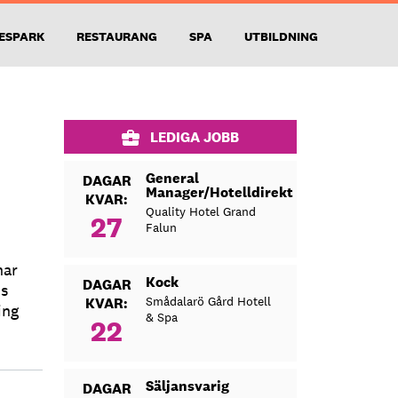
ESPARK
RESTAURANG
SPA
UTBILDNING
LEDIGA JOBB
General
DAGAR
Manager/Hotelldirektör
KVAR:
Quality Hotel Grand
27
Falun
har
Kock
DAGAR
ns
Smådalarö Gård Hotell
KVAR:
ing
& Spa
22
Säljansvarig
DAGAR