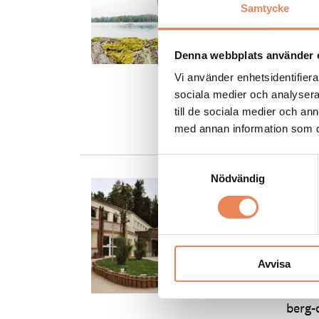
sk
Samtycke
be
Denna webbplats använder 
NYHET
Vi använder enhetsidentifierar
mötes
sociala medier och analysera 
Tived
till de sociala medier och a
gång 
med annan information som du 
Samtyckesval
Nödvändig
NYHE
Ko
Wil
Avvisa
NYHET
Bamse
berg-