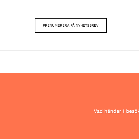
PRENUMERERA PÅ NYHETSBREV
Vad händer i besö