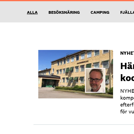
ALLA
BESÖKSNÄRING
CAMPING
FJÄLL
NYHE
Hä
koc
NYHET
kompe
efter
för v