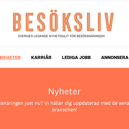
NYHETER
KARRIÄR
LEDIGA JOBB
ANNONSERA
Nyheter
ksnäringen just nu? Vi håller dig uppdaterad med de sena
branschen!