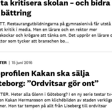
ta kritisera skolan – och bidra
l bättring
T. Restaurangutbildningarna på gymnasienivå får utstå
t kritik i media. Men en lärare och en rektor mer
skockar och krögare att tänka om. Det upprör en lärare 
ktor som tycker att branschen bo...
TER
|
15 juni 2016
profilen Kakan ska sälja
eborg: ”Ordvitsar gör ont”
ER. Heter alla Glenn i Göteborg? I en ny serie testar tv
len Kakan Hermansson om klichébilden av staden verklig
er. Hon tar tempen på allt från Liseberg till ordvitsar