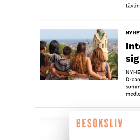
tävli
NYHE
Int
si
NYHET
Dream
somma
medle
NYHE
Tur