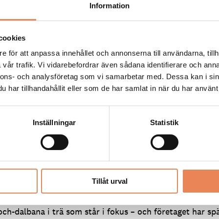
ogarna runt Tiveden ska bruka
Information
söksvänligt
cookies
ER. Sveaskog går turismföretagarna i Laxå kommun til
e för att anpassa innehållet och annonserna till användarna, tillh
 och inför ett besöksvänligt skogsbruk på sina marker k
vår trafik. Vi vidarebefordrar även sådana identifierare och anna
ens nationalpark. Beslutet innebär att de som redan är i
nnons- och analysföretag som vi samarbetar med. Dessa kan i sin
kan bygga ut sin verksamhet o...
har tillhandahållit eller som de har samlat in när du har använt 
Inställningar
Statistik
TER
|
16 juni 2016
lmårdens galna attraktion
dfire nu invigd
Tillåt urval
ER. År 2015 storsatsade Parks and Resorts för att få
 att trivas i hemtam miljö. I år är det Europas brantaste
och-dalbana i trä som står i fokus – och företaget har sp