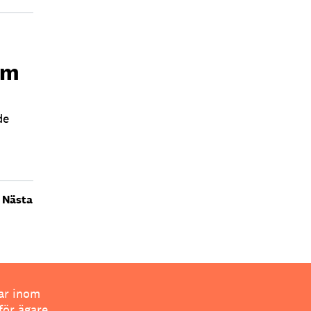
sm
de
Nästa
ar inom
för ägare