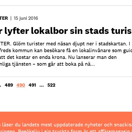
TER
|
15 juni 2016
 lyfter lokalbor sin stads turi
ER. Glöm turister med näsan djupt ner i stadskartan. I
freds kommun kan besökare få en lokalinvånare som gui
att det kostar en enda krona. Nu lanserar man den
nliga tjänsten – som går att boka på nä...
.
489
490
491
...
522
 läser du landets mest uppdaterade nyheter och snackis
ingen. Besöksliv i sin tryckta form är ett affärsmagasin 