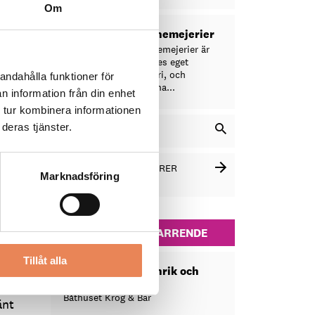
s
Om
Skånemejerier
Skånemejerier är
Skånes eget
l
mejeri, och
andahålla funktioner för
alterna...
ring
n information från din enhet
 tur kombinera informationen
deras tjänster.
SÖK LEVERANTÖR..
SE FLER LEVERANTÖRER
Marknadsföring
(5214)
SÄLJ OCH ARRENDE
Tillåt alla
Restauratör till anrik och
unik restaurang
Båthuset Krog & Bar
änt