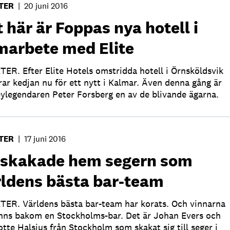
TER
|
20 juni 2016
 här är Foppas nya hotell i
marbete med Elite
ER. Efter Elite Hotels omstridda hotell i Örnsköldsvik
rar kedjan nu för ett nytt i Kalmar. Även denna gång är
ylegendaren Peter Forsberg en av de blivande ägarna.
TER
|
17 juni 2016
 skakade hem segern som
rldens bästa bar-team
ER. Världens bästa bar-team har korats. Och vinnarna
inns bakom en Stockholms-bar. Det är Johan Evers och
otte Halsius från Stockholm som skakat sig till seger i