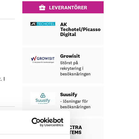
LEVERANTÖRER
AK
Techotel/Picasso
Digital
Growisit
Störst på
rekrytering i
besöksnäringen
. I
Suusify
- lösningar för
besöksnäringen
SPECTRA
SYSTEMS