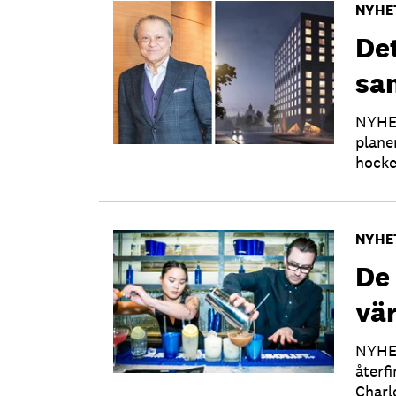
NYHE
Det
sa
NYHET
plane
hocke
NYHE
De
vä
NYHET
återf
Charl