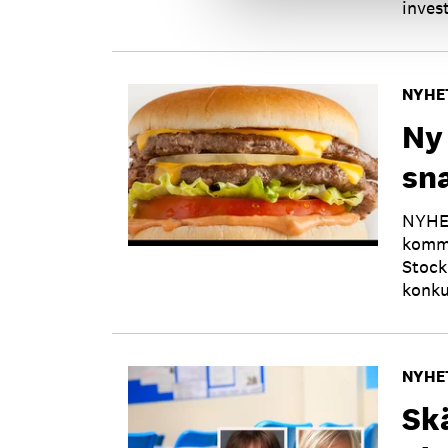
inves
NYHE
Ny
sn
NYHET
kommi
Stock
konku
NYHE
Sk