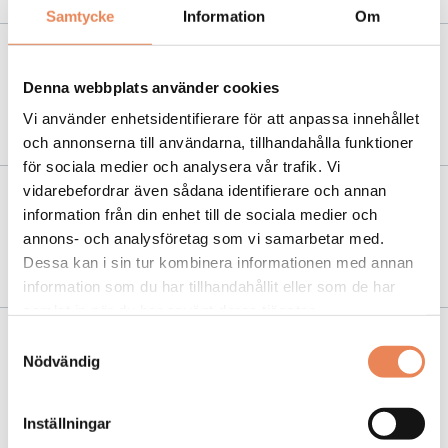
Samtycke
Information
Om
NYHETER
|
27 juni 2019
Denna webbplats använder cookies
Södra Teaterns vd om att få ha rökrum: ”Bra
lösning”
Vi använder enhetsidentifierare för att anpassa innehållet
och annonserna till användarna, tillhandahålla funktioner
för sociala medier och analysera vår trafik. Vi
vidarebefordrar även sådana identifierare och annan
NYHETER
|
26 juni 2019
information från din enhet till de sociala medier och
Fler krogar skapar rökrum för att kringgå
annons- och analysföretag som vi samarbetar med.
rökförbudet
Dessa kan i sin tur kombinera informationen med annan
information som du har tillhandahållit eller som de har
samlat in när du har använt deras tjänster.
Samtyckesval
NYHETER
|
28 mars 2019
Nödvändig
Krögare oroliga inför rökförbudet på
uteserveringar
Inställningar