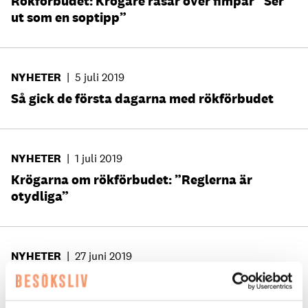
Rökförbudet: Krögare rasar över fimpar ”Ser
ut som en soptipp”
NYHETER
|
5 juli 2019
Så gick de första dagarna med rökförbudet
NYHETER
|
1 juli 2019
Krögarna om rökförbudet: ”Reglerna är
otydliga”
NYHETER
|
27 juni 2019
Höga förväntningar inför Almedalen – trots
mellanår