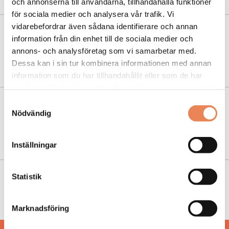
och annonserna till användarna, tillhandahålla funktioner
för sociala medier och analysera vår trafik. Vi
vidarebefordrar även sådana identifierare och annan
NYHETER
|
27 oktober 2020
information från din enhet till de sociala medier och
Växande cykelturism stor betydelse för
annons- och analysföretag som vi samarbetar med.
besöksnäringen
Dessa kan i sin tur kombinera informationen med annan
information som du har tillhandahållit eller som de har
samlat in när du har använt deras tjänster.
Samtyckesval
NYHETER
|
3 juli 2018
Nödvändig
Nya turistchefen: ”Värmland är ett Sverige i
miniatyr”
Inställningar
Statistik
NYHETER
|
18 april 2017
Så ska Värmland locka besökare på två hjul
Marknadsföring