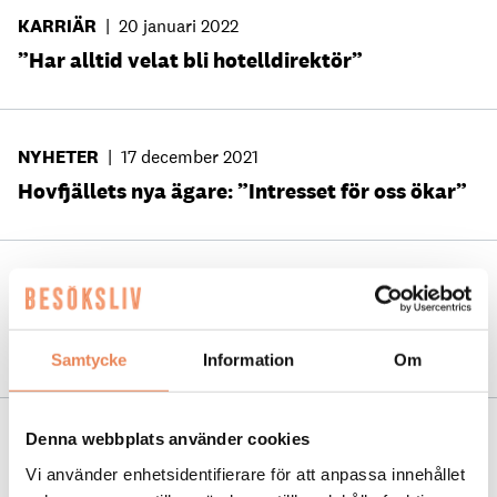
KARRIÄR
|
20 januari 2022
”Har alltid velat bli hotelldirektör”
NYHETER
|
17 december 2021
Hovfjällets nya ägare: ”Intresset för oss ökar”
NYHETER
|
22 september 2021
Event ska utveckla Värmland som mat- och
dryckesdestination
Samtycke
Information
Om
Denna webbplats använder cookies
NYHETER
|
20 augusti 2021
Vi använder enhetsidentifierare för att anpassa innehållet
”Bara att inse att det inte är bra för oss”